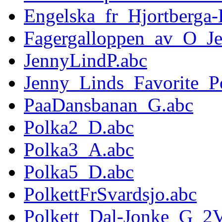
Engelska_fr_Hjortberga-
Fagergalloppen_av_O_Je
JennyLindP.abc
Jenny_Linds_Favorite_P
PaaDansbanan_G.abc
Polka2_D.abc
Polka3_A.abc
Polka5_D.abc
PolkettFrSvardsjo.abc
Polkett_Dal-Jonke_G_2V