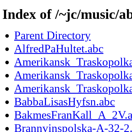
Index of /~jc/music/
Parent Directory
AlfredPaHultet.abc
Amerikansk_Traskopolka
Amerikansk_Traskopolka
Amerikansk_Traskopolka
BabbaLisasHyfsn.abc
BakmesFranKall_A_2V.
Brannvinspolska-A-32-2