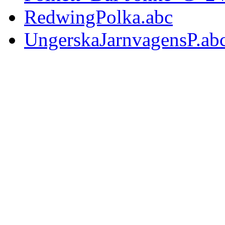
RedwingPolka.abc
UngerskaJarnvagensP.ab